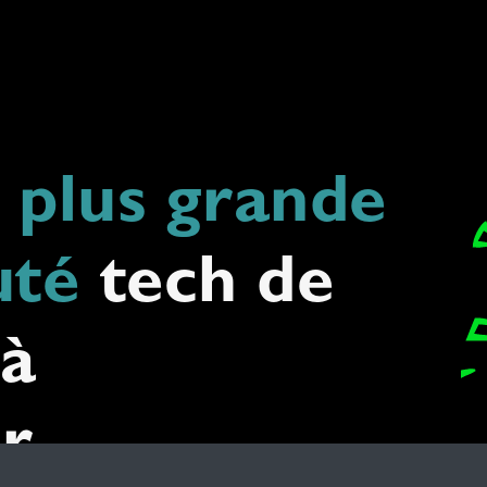
a plus grande
té
tech de
 à
r