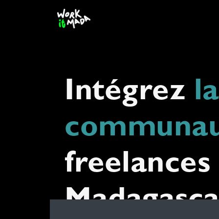
Contactez-nous
Intégrez
l
communau
freelances
Madagasca