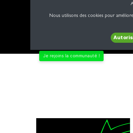
A
Passionné et oeuvrant déjà le
métier de
Nous utilisons des cookies pour améliore
mesure
qui respectent vos critères !
Autoriser tous l
Je rejoins la communauté !