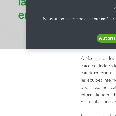
A
Nous utilisons des cookies pour améliore
Autoriser tous l
À Madagascar, le
place centrale : si
plateformes inter
les équipes intern
pour absorber cet
informatique mada
du recul et une ex