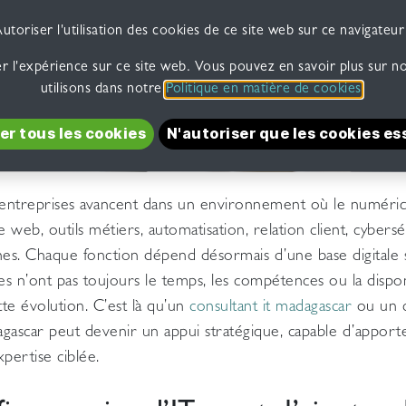
utoriser l'utilisation des cookies de ce site web sur ce navigateur
r l'expérience sur ce site web. Vous pouvez en savoir plus sur no
utilisons dans notre
Politique en matière de cookies
.
​​es​​ ​​​​​​​​​​​​​​​​coo​​​​kie​​s​​​​
N'autoriser que les cookie​​s es​​​​
s entreprises avancent dans un environnement où le numér
te web, outils métiers, automatisation, relation client, cybers
nes. Chaque fonction dépend désormais d’une base digitale s
es n’ont pas toujours le temps, les compétences ou la dispon
te évolution. C’est là qu’un
consultant it madagascar
ou un c
gascar peut devenir un appui stratégique, capable d’apport
pertise ciblée.