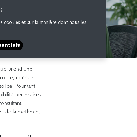
 ?
s cookies et sur la manière dont nous les
​​sentiels
ique prend une
écurité, données,
olide. Pourtant,
ibilité nécessaires
onsultant
er de la méthode,