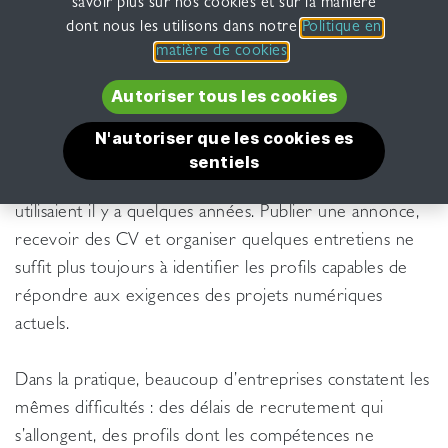
savoir plus sur nos cookies et sur la manière
dont nous les utilisons dans notre
Politique en
matière de cookies
.
Autoriser tous l​​es​​ ​​​​​​​​​​​​​​​​coo​​​​kie​​s​​​​
N'autoriser que les cookie​​s es​​​​​​
Recruter un développeur aujourd’hui ne ressemble
sentiels
plus vraiment au processus que les entreprises
utilisaient il y a quelques années. Publier une annonce,
recevoir des CV et organiser quelques entretiens ne
suffit plus toujours à identifier les profils capables de
répondre aux exigences des projets numériques
actuels.
Dans la pratique, beaucoup d’entreprises constatent les
mêmes difficultés : des délais de recrutement qui
s’allongent, des profils dont les compétences ne