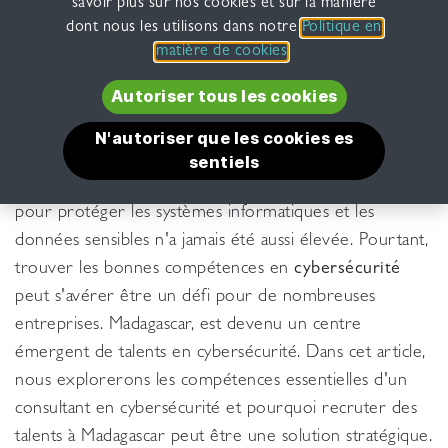
savoir plus sur nos cookies et sur la manière
dont nous les utilisons dans notre
Politique en
matière de cookies
.
Autoriser tous l​​es​​ ​​​​​​​​​​​​​​​​coo​​​​kie​​s​​​​
N'autoriser que les cookie​​s es​​​​​​
La cybersécurité est un domaine en constante
sentiels
évolution, et la demande de professionnels qualifiés
pour protéger les systèmes informatiques et les
données sensibles n'a jamais été aussi élevée. Pourtant,
trouver les bonnes compétences en
cybersécurité
peut s'avérer être un défi pour de nombreuses
entreprises. Madagascar, est devenu un centre
émergent de talents en cybersécurité. Dans cet article,
nous explorerons les compétences essentielles d'un
consultant en cybersécurité et pourquoi recruter des
talents à Madagascar peut être une solution stratégique.