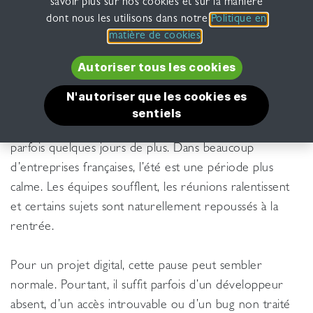
savoir plus sur nos cookies et sur la manière
dont nous les utilisons dans notre
Politique en
matière de cookies
.
Autoriser tous l​​es​​ ​​​​​​​​​​​​​​​​coo​​​​kie​​s​​​​
N'autoriser que les cookie​​s es​​​​​​
Juillet arrive, les agendas se vident, les validations
sentiels
prennent plus de temps et les réponses attendent
parfois quelques jours de plus. Dans beaucoup
d’entreprises françaises, l’été est une période plus
calme. Les équipes soufflent, les réunions ralentissent
et certains sujets sont naturellement repoussés à la
rentrée.
Pour un projet digital, cette pause peut sembler
normale. Pourtant, il suffit parfois d’un développeur
absent, d’un accès introuvable ou d’un bug non traité